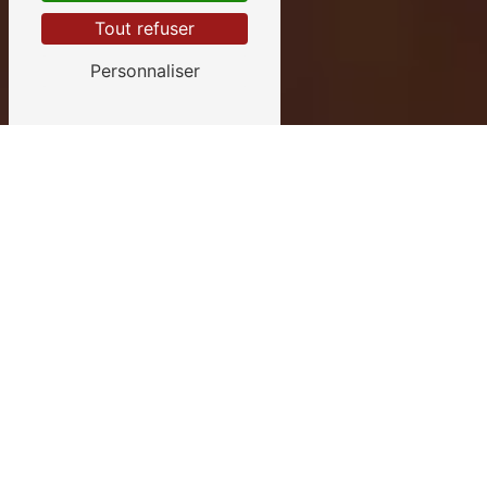
Tout refuser
Personnaliser
Assainissement
CMCTP
réalise l'assainissement des eaux
usées collectives et individuelles,
l'assainissement
des
eaux pluviales
,
l'adduction d'eau.
Le bon traitement de l'eau est