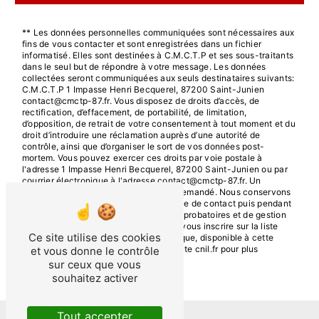
** Les données personnelles communiquées sont nécessaires aux
fins de vous contacter et sont enregistrées dans un fichier
informatisé. Elles sont destinées à C.M.C.T.P et ses sous-traitants
dans le seul but de répondre à votre message. Les données
collectées seront communiquées aux seuls destinataires suivants:
C.M.C.T.P 1 Impasse Henri Becquerel, 87200 Saint-Junien
contact@cmctp-87.fr. Vous disposez de droits d’accès, de
rectification, d’effacement, de portabilité, de limitation,
d’opposition, de retrait de votre consentement à tout moment et du
droit d’introduire une réclamation auprès d’une autorité de
contrôle, ainsi que d’organiser le sort de vos données post-
mortem. Vous pouvez exercer ces droits par voie postale à
l'adresse 1 Impasse Henri Becquerel, 87200 Saint-Junien ou par
courrier électronique à l'adresse contact@cmctp-87.fr. Un
justificatif d'identité pourra vous être demandé. Nous conservons
vos données pendant la période de prise de contact puis pendant
la durée de prescription légale aux fins probatoires et de gestion
des contentieux. Vous avez le droit de vous inscrire sur la liste
Ce site utilise des cookies
d'opposition au démarchage téléphonique, disponible à cette
adresse:
Bloctel.gouv.fr
. Consultez le site cnil.fr pour plus
et vous donne le contrôle
d’informations sur vos droits.
sur ceux que vous
souhaitez activer
Tout accepter