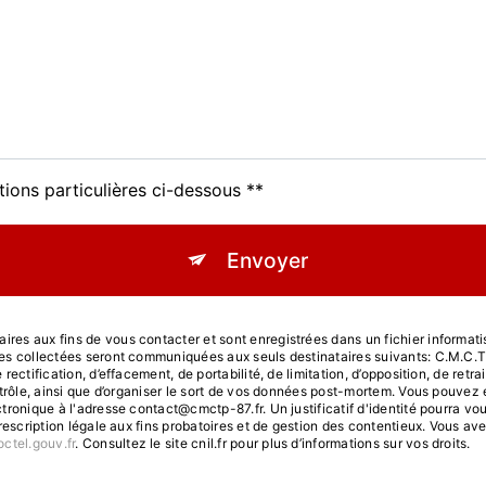
tions particulières ci-dessous **
Envoyer
s aux fins de vous contacter et sont enregistrées dans un fichier informatisé
ées collectées seront communiquées aux seuls destinataires suivants: C.M.C.
ectification, d’effacement, de portabilité, de limitation, d’opposition, de ret
trôle, ainsi que d’organiser le sort de vos données post-mortem. Vous pouvez e
ctronique à l'adresse contact@cmctp-87.fr. Un justificatif d'identité pourra
escription légale aux fins probatoires et de gestion des contentieux. Vous avez 
octel.gouv.fr
. Consultez le site cnil.fr pour plus d’informations sur vos droits.