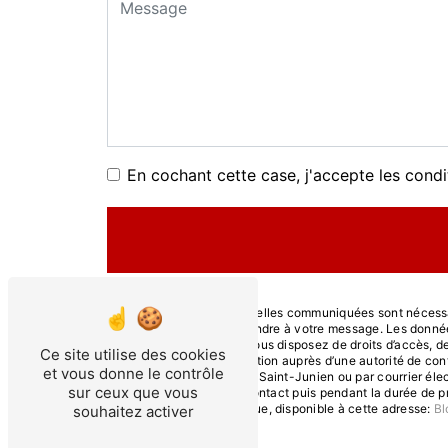
En cochant cette case, j'accepte les condi
** Les données personnelles communiquées sont nécessaire
dans le seul but de répondre à votre message. Les donn
contact@cmctp-87.fr. Vous disposez de droits d’accès, de r
Ce site utilise des cookies
d’introduire une réclamation auprès d’une autorité de con
et vous donne le contrôle
Henri Becquerel, 87200 Saint-Junien ou par courrier éle
sur ceux que vous
la période de prise de contact puis pendant la durée de pr
démarchage téléphonique, disponible à cette adresse:
Bl
souhaitez activer