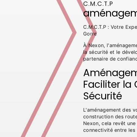
C.M.C.T.P
aménageme
C.M.C.T.P : Votre Exp
Gorre
À Nexon, l'aménagement
la sécurité et le déve
partenaire de confian
Aménagemen
Faciliter la
Sécurité
L'aménagement des voir
construction des route
Nexon, cela revêt une 
connectivité entre le