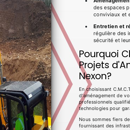
Aménagement
des espaces p
conviviaux et 
Entretien et r
régulière des i
sécurité et leu
Pourquoi Ch
Projets d'
Nexon?
En choisissant C.M.C.T
d'aménagement de voi
professionnels qualifié
technologies pour gara
Nous sommes fiers de
fournissant des infras